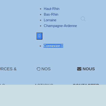
Haut-Rhin
Bas-Rhin
Lorraine
Champagne-Ardenne

Connexion

RCES &
NOS
NOUS
LS
ACTIONS
CONTACTER