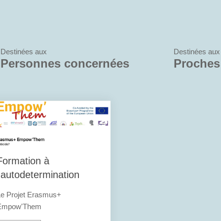
Destinées aux
Destinées aux
Personnes concernées
Proches
Formation à
l'autodetermination
Le Projet Erasmus+
Empow'Them