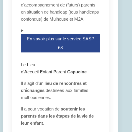
d'accompagnement de (futurs) parents
en situation de handicap (tous handicaps
confondus) de Mulhouse et M2A
En savoir plus sur le service SASP
68
Le
L
ieu
d’
A
ccueil
E
nfant
P
arent
Capucine
Il s’agit d’un
lieu de rencontres et
d’échanges
destinées aux familles
mulhousiennes.
Il a pour vocation de
soutenir les
parents dans les étapes de la vie de
leur enfant
.