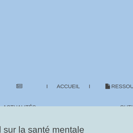
I
ACCUEIL
I
RESSOU
ACTUALITÉS
OUTI
sur la santé mentale