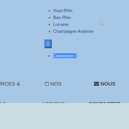
Haut-Rhin
Bas-Rhin
Lorraine
Champagne-Ardenne

Connexion

RCES &
NOS
NOUS
LS
ACTIONS
CONTACTER