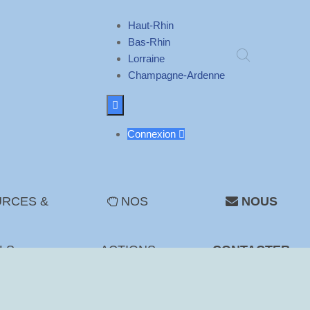
Haut-Rhin
Bas-Rhin
Lorraine
Champagne-Ardenne

Connexion

RCES &
NOS
NOUS
LS
ACTIONS
CONTACTER