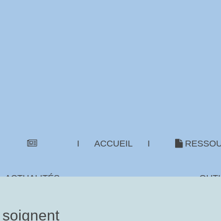
I
ACCUEIL
I
RESSOU
ACTUALITÉS
OUTI
 soignent