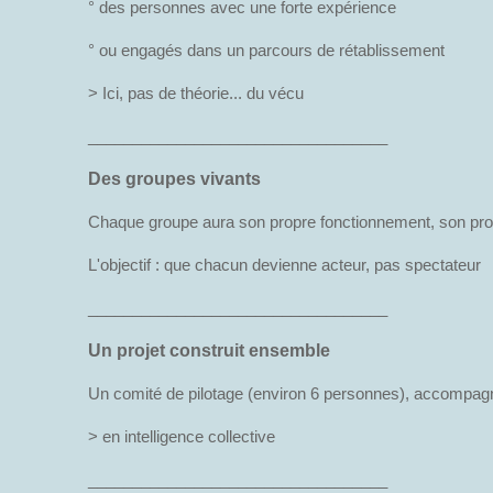
° des personnes avec une forte expérience
° ou engagés dans un parcours de rétablissement
> Ici, pas de théorie... du vécu
__________________________________
Des groupes vivants
Chaque groupe aura son propre fonctionnement, son pr
L'objectif : que chacun devienne acteur, pas spectateur
__________________________________
Un projet construit ensemble
Un comité de pilotage (environ 6 personnes), accompagn
> en intelligence collective
__________________________________