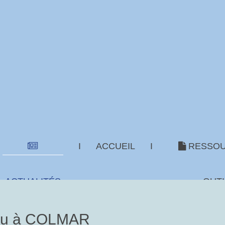
I
ACCUEIL
I
RESSOU
ACTUALITÉS
OUTI
eau à COLMAR