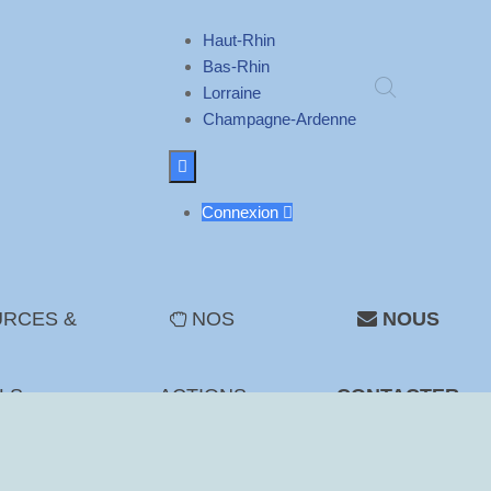
Haut-Rhin
Bas-Rhin
Lorraine
Champagne-Ardenne

Connexion

RCES &
NOS
NOUS
LS
ACTIONS
CONTACTER