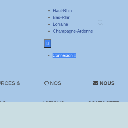
Haut-Rhin
Bas-Rhin
Lorraine
Champagne-Ardenne

Connexion

RCES &
NOS
NOUS
LS
ACTIONS
CONTACTER