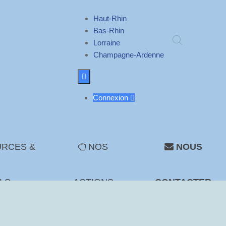
Haut-Rhin
Bas-Rhin
Lorraine
Champagne-Ardenne

Connexion

RCES &
NOS
NOUS
LS
ACTIONS
CONTACTER