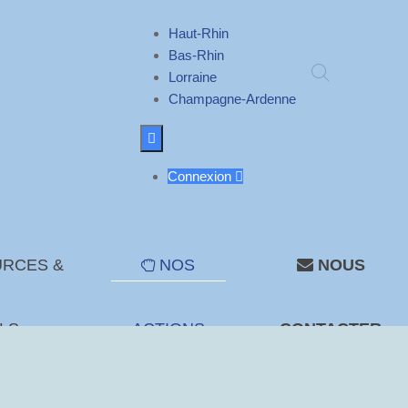
Haut-Rhin
Bas-Rhin
Lorraine
Champagne-Ardenne

Connexion

RCES &
NOS
NOUS
LS
ACTIONS
CONTACTER