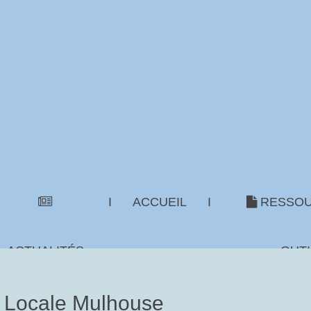
I
ACCUEIL
I
RESSOU
ACTUALITÉS
OUTI
n Locale Mulhouse