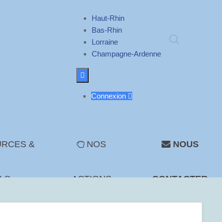
Haut-Rhin
Bas-Rhin
Lorraine
Champagne-Ardenne

Connexion

RCES &
NOS
NOUS
LS
ACTIONS
CONTACTER